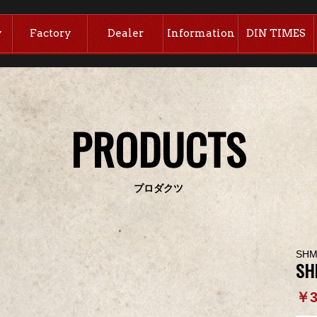
y
Factory
Dealer
Information
DIN TIMES
PRODUCTS
プロダクツ
SHM
SH
￥3