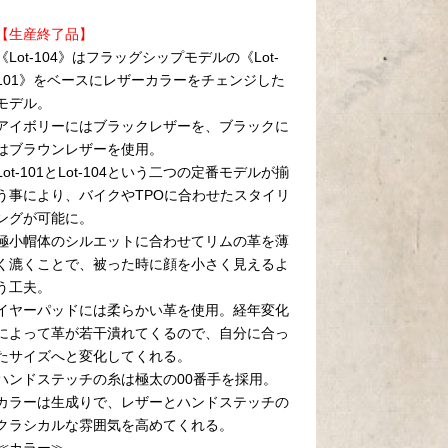
【生産終了品】
《Lot-104》はフラッグシップモデルの《Lot-
101》をベースにレザーカラーをチェンジした
モデル。
アイボリーにはブラックレザーを、ブラックに
はブラウンレザーを使用。
Lot-101とLot-104という二つの定番モデルが揃
う事により、バイクやTPOに合わせたスタイリ
ングが可能に。
極小帽体のシルエットに合わせてリムの革を薄
く漉くことで、被った時に顔を小さく見えるよ
う工夫。
イヤーパッドには柔らかい革を使用。経年変化
によって革が若干潰れてくるので、自分に合っ
たサイズへと変化してくれる。
ハンドステッチの糸は極太の00番手を採用。
カラーは生成りで、レザーとハンドステッチの
クラシカルな雰囲気を高めてくれる。